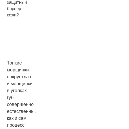
защитный
барьер
кожи?
Тонкие
морщинки
вокруг глаз
и морщинки
в уголках
губ
совершенно
естественны,
как и сам
процесс