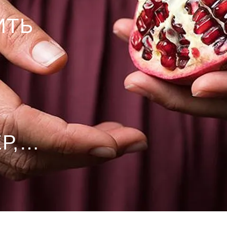
ИТЬ
Р,