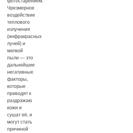
фотостарением.
Чрезмерное
воздействие
теплового
излучения
(инфракрасных
лучей) и
мелкой
пыли — это
дальнейшие
негативные
факторы,
которые
приводят к
раздражаю
кожи и
сушат её, и
могут стать
причиной