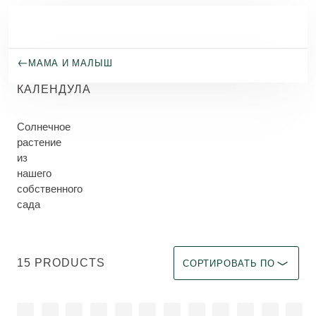
Перейти к основному содержанию
МАМА И МАЛЫШ
КАЛЕНДУЛА
Солнечное
растение
из
нашего
собственного
сада
Выберите фильтр Immediate 
15 PRODUCTS
СОРТИРОВАТЬ ПО