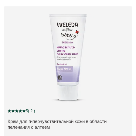
5
( 2 )
Current rating: 5 out of 5 stars rated by 2 customers
Крем для гиперчувствительной кожи в области
ПОДРОБНЕЕ:
пеленания с алтеем