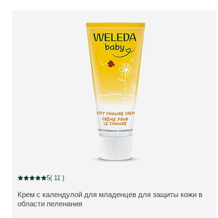
5
( 11 )
Current rating: 5 out of 5 stars rated by 11 customers
Крем с календулой для младенцев для защиты кожи в
ПОДРОБНЕЕ:
области пеленания