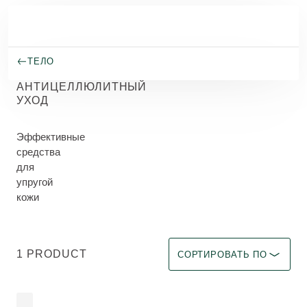
Перейти к основному содержанию
ТЕЛО
АНТИЦЕЛЛЮЛИТНЫЙ
УХОД
Эффективные
средства
для
упругой
кожи
Выберите фильтр Immediate 
1 PRODUCT
СОРТИРОВАТЬ ПО