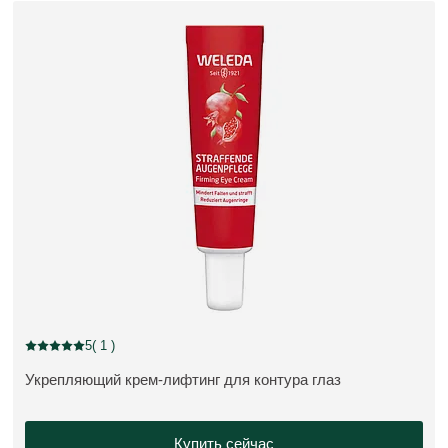
5
( 1 )
Current rating: 5 out of 5 stars rated by 1 customers
Укрепляющий крем-лифтинг для контура глаз
ПОДРОБНЕЕ:
Купить сейчас