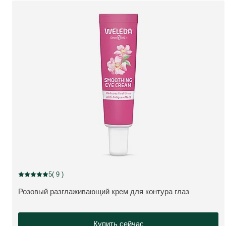
5
( 9 )
Current rating: 5 out of 5 stars rated by 9 customers
Розовый разглаживающий крем для контура глаз
ПОДРОБНЕЕ:
Купить сейчас