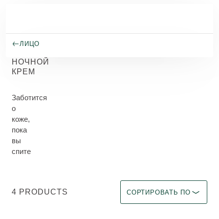
Перейти к основному содержанию
ЛИЦО
НОЧНОЙ
КРЕМ
Заботится
о
коже,
пока
вы
спите
Выберите фильтр Immediate 
4 PRODUCTS
СОРТИРОВАТЬ ПО