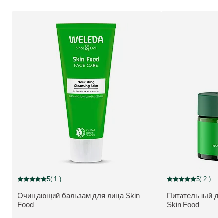
5
( 1 )
5
( 2 )
Current rating: 5 out of 5 stars rated by 1 customers
Current rating: 5 
Очищающий бальзам для лица Skin
Питательный д
ПОДРОБНЕЕ:
ПОДРОБНЕЕ:
Food
Skin Food