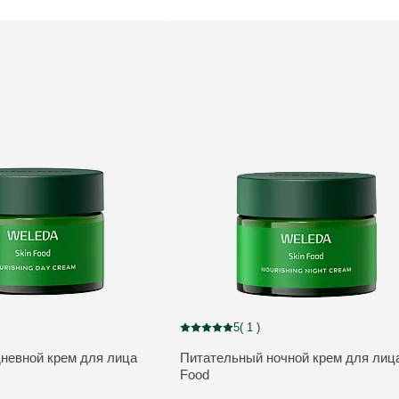
5
( 1 )
out of 5 stars rated by 2 customers
Current rating: 5 out of 5 stars rated by 1
невной крем для лица
Питательный ночной крем для лица
ПОДРОБНЕЕ:
Food