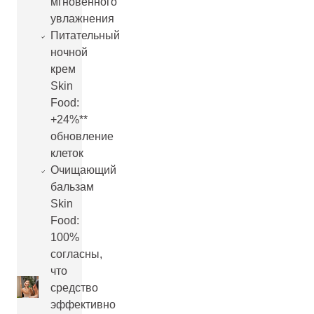
мгновенного
увлажнения
Питательный
ночной
крем
Skin
Food:
+24%**
обновление
клеток
Очищающий
бальзам
Skin
Food:
100%
согласны,
что
средство
эффективно