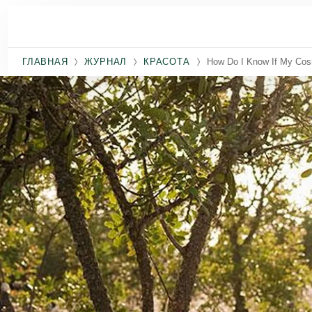
Перейти к основному содержанию
ГЛАВНАЯ
ЖУРНАЛ
КРАСОТА
How Do I Know If My Cosm