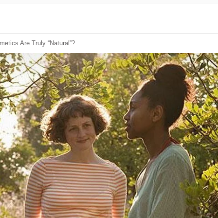
etics Are Truly “natural”?