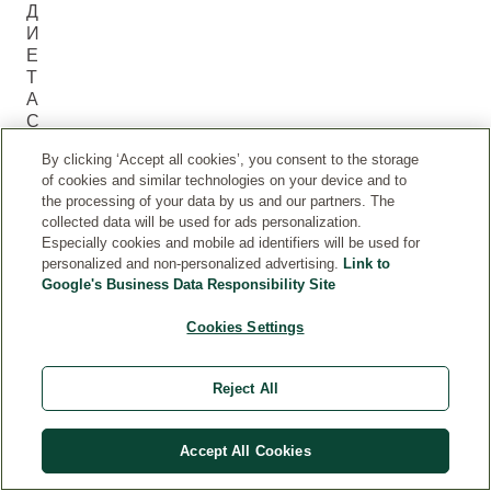
Д
И
Е
Т
А
С
Б
By clicking ‘Accept all cookies’, you consent to the storage
О
of cookies and similar technologies on your device and to
Л
the processing of your data by us and our partners. The
Ь
collected data will be used for ads personalization.
Ш
Especially cookies and mobile ad identifiers will be used for
И
personalized and non-personalized advertising.
Link to
М
Google's Business Data Responsibility Site
К
О
Cookies Settings
Л
И
Ч
Reject All
Е
С
Т
Accept All Cookies
В