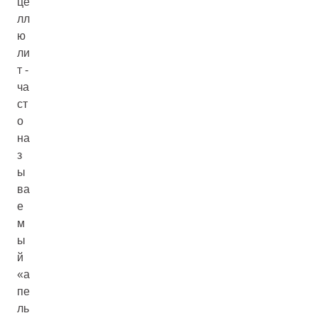
це
лл
ю
ли
т -
ча
ст
о
на
з
ы
ва
е
м
ы
й
«а
пе
ль