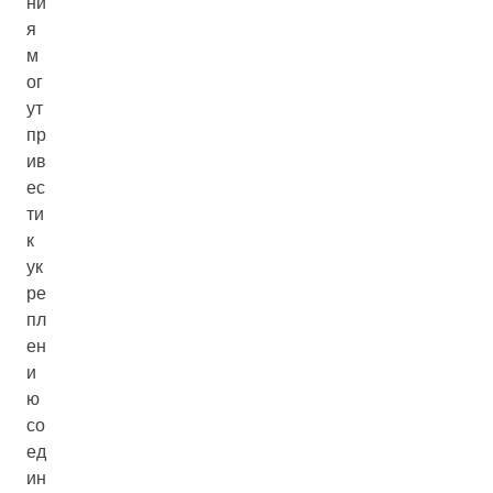
ни
я
м
ог
ут
пр
ив
ес
ти
к
ук
ре
пл
ен
и
ю
со
ед
ин