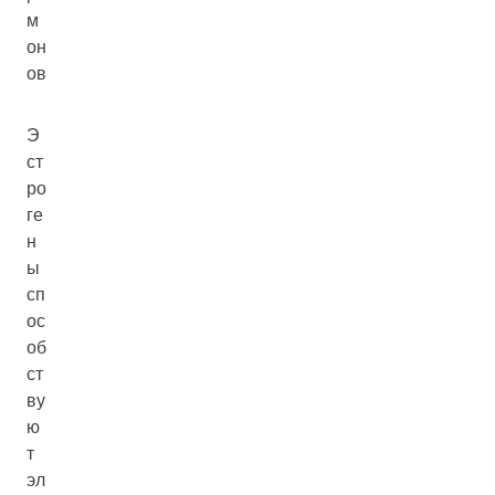
м
он
ов
Э
ст
ро
ге
н
ы
сп
ос
об
ст
ву
ю
т
эл