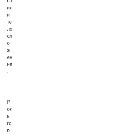
са
ил
и
те
ло
сл
о
ж
ен
ия
.
Р
ол
ь
го
р