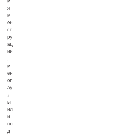
м
я
м
ен
ст
ру
ац
ии
,
м
ен
оп
ау
з
ы
ил
и
по
д