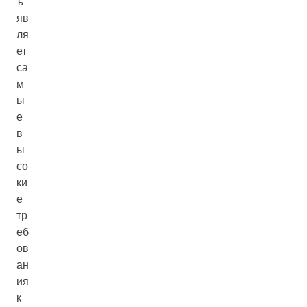
ъ
яв
ля
ет
са
м
ы
е
в
ы
со
ки
е
тр
еб
ов
ан
ия
к