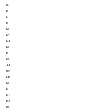
ж
и
с
я
м
оч
ка
м
и -
не
за
ви
си
м
о
от
их
ве