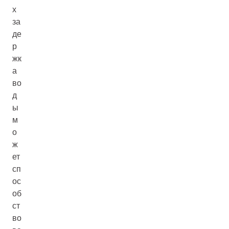
х
за
де
р
жк
а
во
д
ы
м
о
ж
ет
сп
ос
об
ст
во