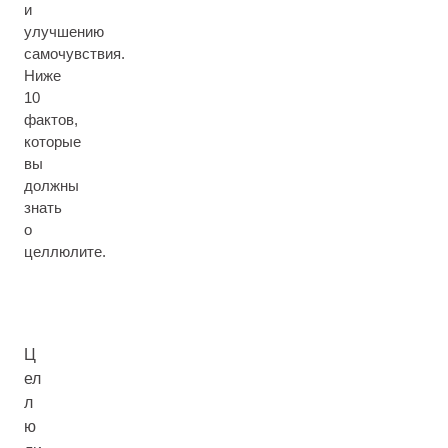
и
улучшению
самочувствия.
Ниже
10
фактов,
которые
вы
должны
знать
о
целлюлите.
Ц
ел
л
ю