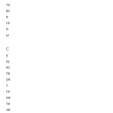
то
вс
е
ге
н
ы
С
у
щ
ес
тв
уе
т
ге
не
ти
че