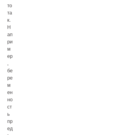
то
та
к.
Н
ап
ри
м
ер
,
бе
ре
м
ен
но
ст
ь
пр
ед