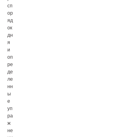
сп
ор
яд
ок
дн
я
и
оп
ре
де
ле
нн
ы
е
уп
ра
ж
не