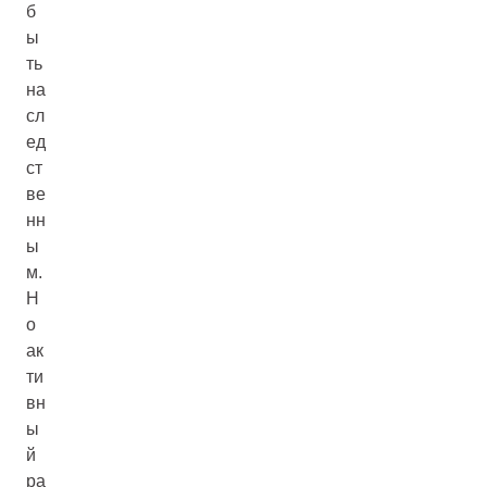
б
ы
ть
на
сл
ед
ст
ве
нн
ы
м.
Н
о
ак
ти
вн
ы
й
ра