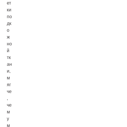
ет
ки
по
дк
о
ж
но
й
тк
ан
и,
м
яг
че
,
че
м
у
м