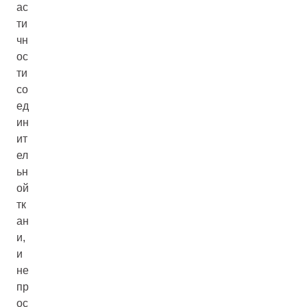
ас
ти
чн
ос
ти
со
ед
ин
ит
ел
ьн
ой
тк
ан
и,
и
не
пр
ос