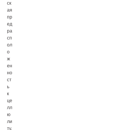
ск
ая
пр
ед
ра
сп
ол
о
ж
ен
но
ст
ь
к
це
лл
ю
ли
ту.