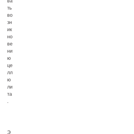
ва
ть
во
зн
ик
но
ве
ни
ю
це
лл
ю
ли
та
.
Э