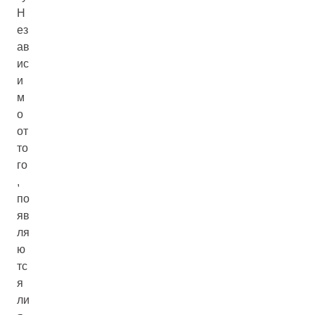
Н
ез
ав
ис
и
м
о
от
то
го
,
по
яв
ля
ю
тс
я
ли