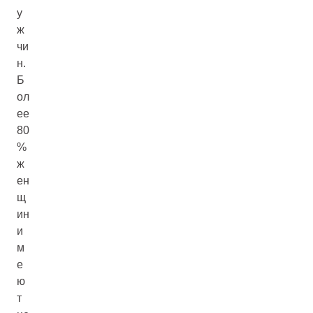
у
ж
чи
н.
Б
ол
ее
80
%
ж
ен
щ
ин
и
м
е
ю
т