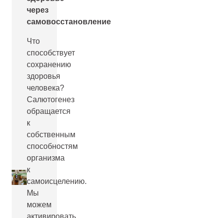
через
самовосстановление
Что
способствует
сохранению
здоровья
человека?
Салютогенез
обращается
к
собственным
способностям
организма
к
самоисцелению.
Мы
можем
активировать