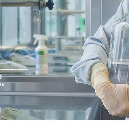
й
кты