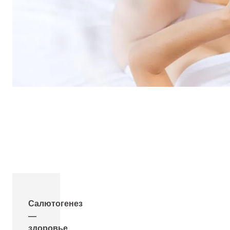
Салютогенез
—
здоровье