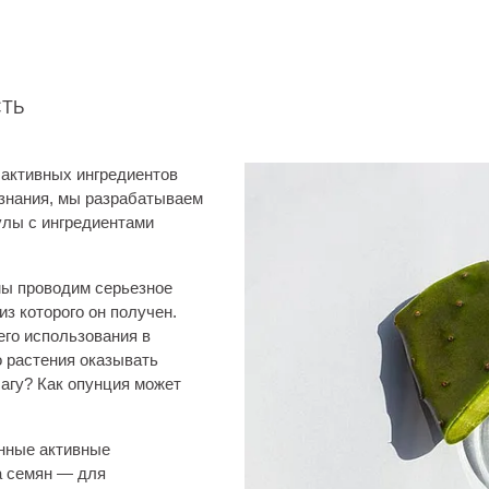
СТЬ
 активных ингредиентов
 знания, мы разрабатываем
лы с ингредиентами
мы проводим серьезное
из которого он получен.
го использования в
 растения оказывать
агу? Как опунция может
нные активные
а семян — для