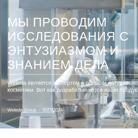
МЫ ПРОВОДИМ
ИССЛЕДОВАНИЯ С
ЭНТУЗИАЗМОМ И
ЗНАНИЕМ ДЕЛА
Weleda является экспертом в области натурально
косметики. Вот как разрабатываются наши проду
Weleda Group
·
5/27/2024