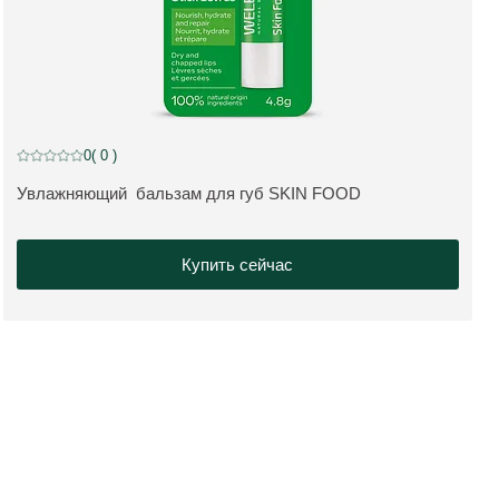
0
( 0 )
Current rating: 0 out of 5 stars rated by 0 customers
Увлажняющий бальзам для губ SKIN FOOD
ПОДРОБНЕЕ:
Купить сейчас