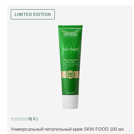
LIMITED EDITION
Limited Edition
0
( 0 )
Current rating: 0 out of 5 stars rated by 0 customers
Универсальный питательный крем SKIN FOOD 100 мл
ПОДРОБНЕЕ: