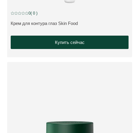
NEW
0
( 0 )
Current rating: 0 out of 5 stars rated by 0 customers
Крем для контура глаз Skin Food
ПОДРОБНЕЕ:
Купить сейчас