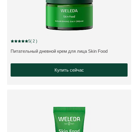
5
( 2 )
Current rating: 5 out of 5 stars rated by 2 customers
Питательный дневной крем для лица Skin Food
ПОДРОБНЕЕ:
Купить сейчас