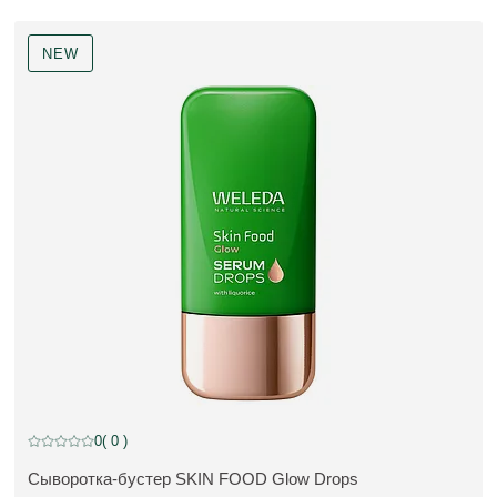
NEW
NEW
0
( 0 )
Current rating: 0 out of 5 stars rated by 0 customers
Сыворотка-бустер SKIN FOOD Glow Drops
ПОДРОБНЕЕ: