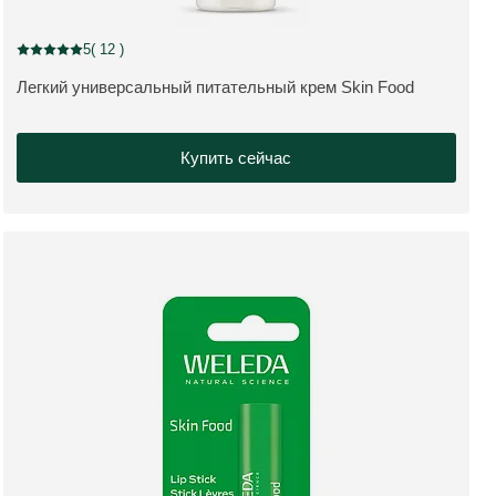
5
( 12 )
Current rating: 5 out of 5 stars rated by 12 customers
Легкий универсальный питательный крем Skin Food
ПОДРОБНЕЕ:
Купить сейчас