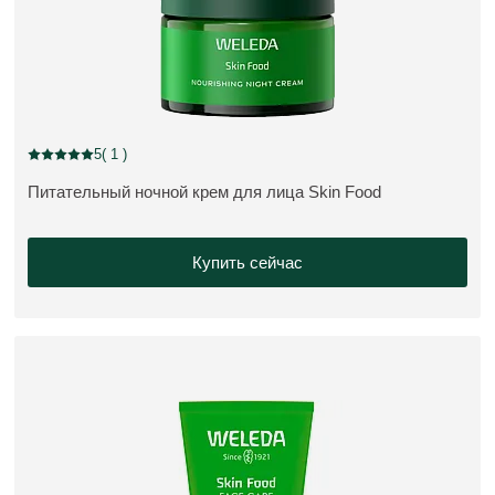
5
( 1 )
Current rating: 5 out of 5 stars rated by 1 customers
Питательный ночной крем для лица Skin Food
ПОДРОБНЕЕ:
Купить сейчас