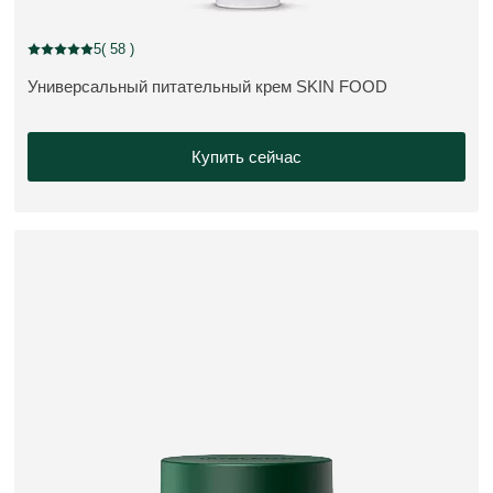
5
( 58 )
Current rating: 5 out of 5 stars rated by 58 customers
Универсальный питательный крем SKIN FOOD
ПОДРОБНЕЕ:
Купить сейчас