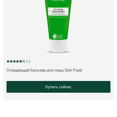
5
( 1 )
Current rating: 5 out of 5 stars rated by 1 customers
Очищающий бальзам для лица Skin Food
ПОДРОБНЕЕ:
Купить сейчас