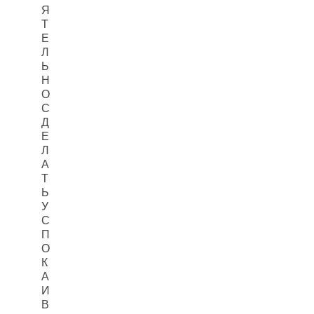
Я
Т
Е
Л
Ь
Н
О
С
Д
Е
Л
А
Т
Ь
У
С
П
О
К
А
И
В