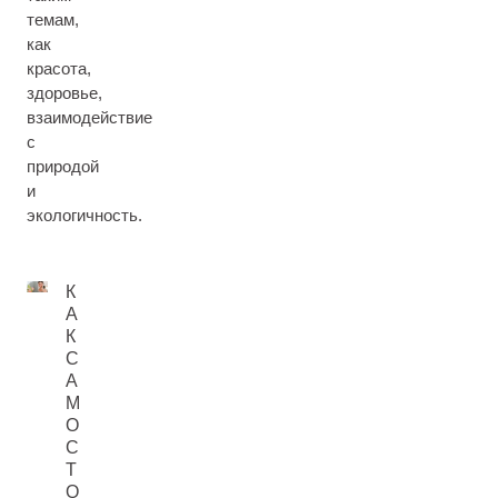
темам,
как
красота,
здоровье,
взаимодействие
с
природой
и
экологичность.
К
А
К
С
А
М
О
С
Т
О