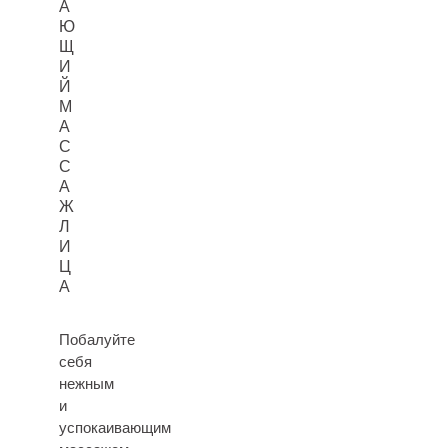
А
Ю
Щ
И
Й
М
А
С
С
А
Ж
Л
И
Ц
А
Побалуйте
себя
нежным
и
успокаивающим