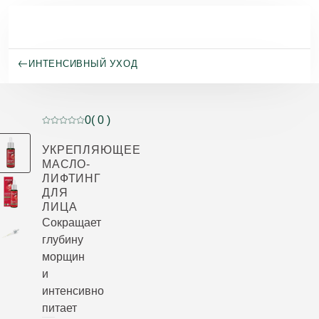
Перейти к основному содержанию
ИНТЕНСИВНЫЙ УХОД
0
( 0 )
Current rating: 0 out of 5 stars rated by 0 customers
УКРЕПЛЯЮЩЕЕ
МАСЛО-
ЛИФТИНГ
ДЛЯ
ЛИЦА
Сокращает
глубину
морщин
и
интенсивно
питает