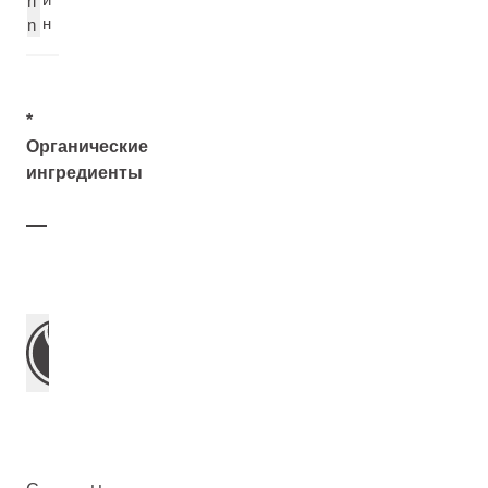
ri
н
n
*
Органические
ингредиенты