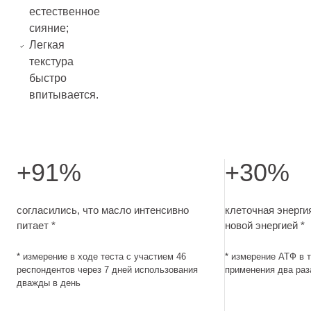
естественное
сияние;
Легкая
текстура
быстро
впитывается.
+91%
+30%
согласились, что масло интенсивно питает. измерение в
клеточная энерг
согласились, что масло интенсивно
клеточная энерги
питает *
новой энергией *
* измерение в ходе теста с участием 46
* измерение АТФ в 
респондентов через 7 дней использования
применения два раз
дважды в день