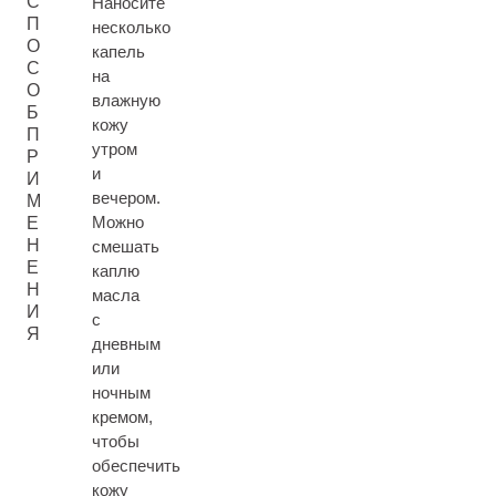
С
Наносите
П
несколько
О
капель
С
на
О
влажную
Б
кожу
П
утром
Р
и
И
вечером.
М
Можно
Е
Н
смешать
Е
каплю
Н
масла
И
с
Я
дневным
или
ночным
кремом,
чтобы
обеспечить
кожу