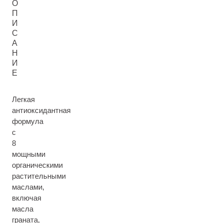
О
П
И
С
А
Н
И
Е
Легкая
антиоксидантная
формула
с
8
мощными
органическими
растительными
маслами,
включая
масла
граната,