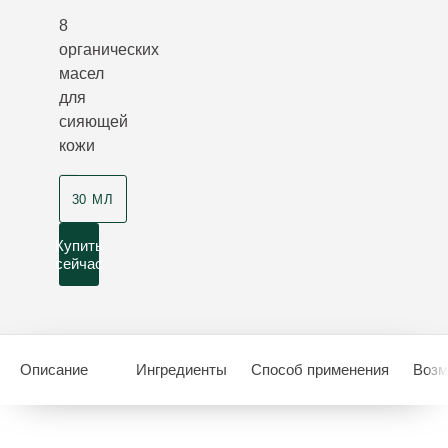
8
органических
масел
для
сияющей
кожи
30 МЛ
Купить
сейчас
Описание
Ингредиенты
Способ применения
Возм