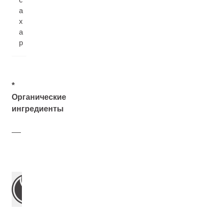
а
х
а
р
*
Органические
ингредиенты