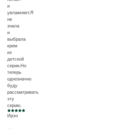
и
увлажняет.Я
не
знала
и
выбрала
крем
из
детской
серии.Но
теперь
однозначно
буду
рассматривать
эту
серию.
Current rating: 5 out of 5 stars
Ирэн