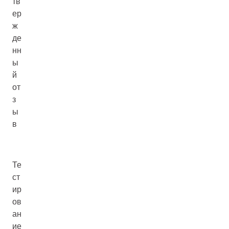
тв
ер
ж
де
нн
ы
й
от
з
ы
в
Те
ст
ир
ов
ан
ие