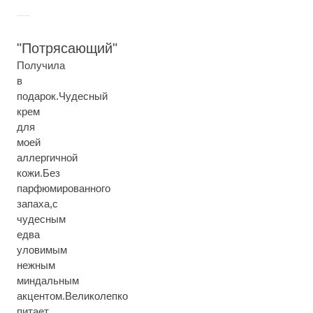
Потрясающий
Получила
в
подарок.Чудесный
крем
для
моей
аллергичной
кожи.Без
парфюмированного
запаха,с
чудесным
едва
уловимым
нежным
миндальным
акцентом.Великолепко
питает