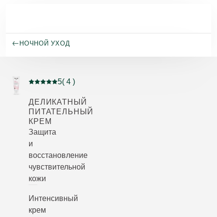
Перейти к основному содержанию
НОЧНОЙ УХОД
5
( 4 )
Current rating: 5 out of 5 stars rated by 4 customers
ДЕЛИКАТНЫЙ
ПИТАТЕЛЬНЫЙ
КРЕМ
Защита
и
восстановление
чувствительной
кожи
Интенсивный
крем