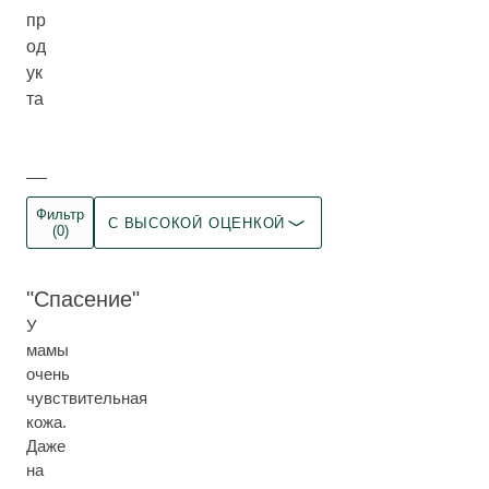
пр
од
ук
та
Фильтр
С ВЫСОКОЙ ОЦЕНКОЙ
(0)
Спасение
У
мамы
очень
чувствительная
кожа.
Даже
на