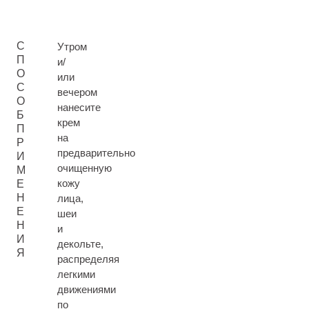
С
Утром
П
и/
О
или
С
вечером
О
нанесите
Б
крем
П
на
Р
предварительно
И
очищенную
М
кожу
Е
Н
лица,
Е
шеи
Н
и
И
декольте,
Я
распределяя
легкими
движениями
по