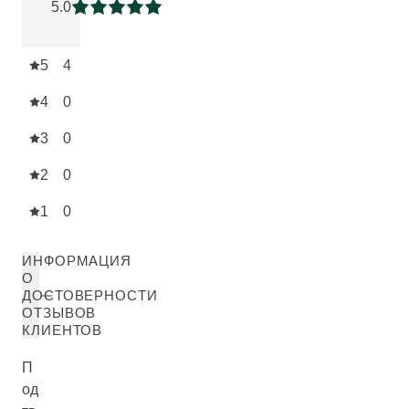
5.0
Current rating: 5 out of 5 stars
5
4
4
0
3
0
2
0
1
0
ИНФОРМАЦИЯ
О
ДОСТОВЕРНОСТИ
ОТЗЫВОВ
КЛИЕНТОВ
П
од