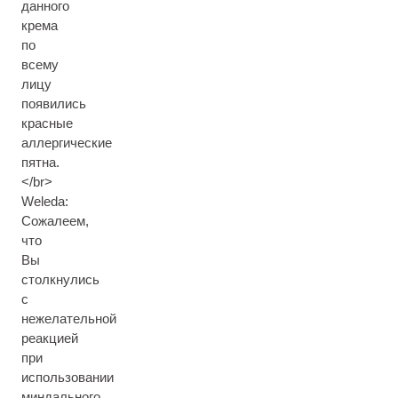
данного
крема
по
всему
лицу
появились
красные
аллергические
пятна.
</br>
Weleda:
Сожалеем,
что
Вы
столкнулись
с
нежелательной
реакцией
при
использовании
миндального