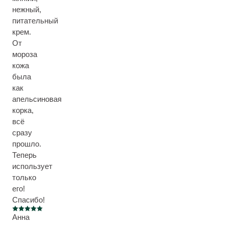
нежный,
питательный
крем.
От
мороза
кожа
была
как
апельсиновая
корка,
всё
сразу
прошло.
Теперь
использует
только
его!
Спасибо!
Current rating: 5 out of 5 stars
Анна