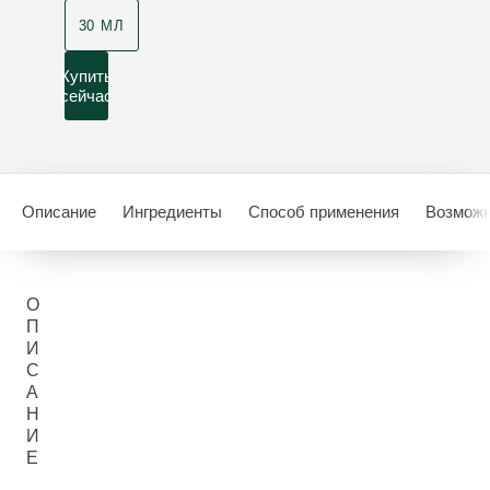
30 МЛ
Купить
сейчас
Описание
Ингредиенты
Способ применения
Возможн
О
П
И
С
А
Н
И
Е