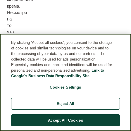
крема.
Несмотря
на
то,
что
состав
By clicking ‘Accept all cookies’, you consent to the storage
миндальной
of cookies and similar technologies on your device and to
гаммы
the processing of your data by us and our partners. The
учитывает
collected data will be used for ads personalization.
отказ
Especially cookies and mobile ad identifiers will be used for
от
personalized and non-personalized advertising.
Link to
Google's Business Data Responsibility Site
распространённых
аллер...
Cookies Settings
ПОДРОБНЕЕ
Current rating: 5 out of 5 stars
Марина
Reject All
Accept All Cookies
1
2