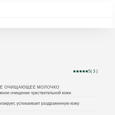
5
( 3 )
Current rating: 5 out of
ОЕ ОЧИЩАЮЩЕЕ МОЛОЧКО
ежное очищение чувствительной кожи
изирует, успокаивает раздраженную кожу