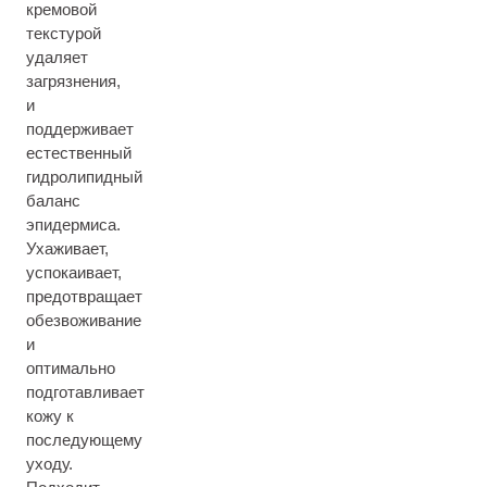
кремовой
текстурой
удаляет
загрязнения,
и
поддерживает
естественный
гидролипидный
баланс
эпидермиса.
Ухаживает,
успокаивает,
предотвращает
обезвоживание
и
оптимально
подготавливает
кожу к
последующему
уходу.