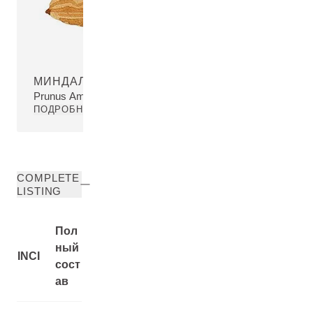
МИНДАЛЬНОЕ МАСЛО
Prunus Amygdalus Dulcis (Sweet Almond) Oil
ПОДРОБНЕЕ
COMPLETE
LISTING
Пол
ный
INCI
сост
ав