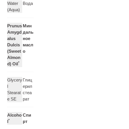
Water
Вода
(Aqua)
Prunus
Мин
Amygd
даль
alus
ное
Dulcis
масл
(Sweet
о
Almon
*
d) Oil
Glycery
Глиц
l
ерил
Stearat
стеа
e SE
рат
Alcoho
Спи
*
l
рт