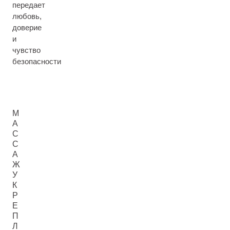
передает
любовь,
доверие
и
чувство
безопасности
М
А
С
С
А
Ж
У
К
Р
Е
П
Л