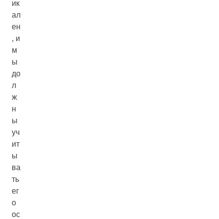
ик
ал
ен
, и
м
ы
до
л
ж
н
ы
уч
ит
ы
ва
ть
ег
о
ос