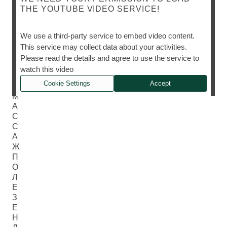
THE YOUTUBE VIDEO SERVICE!
П
We use a third-party service to embed video content.
О
This service may collect data about your activities.
Ч
Please read the details and agree to use the service to
Е
watch this video
М
Cookie Settings
Accept
У
М
А
С
С
А
Ж
П
О
Л
Е
З
Е
Н