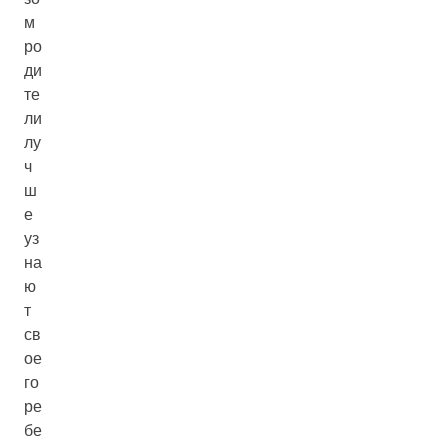
м
ро
ди
те
ли
лу
ч
ш
е
уз
на
ю
т
св
ое
го
ре
бе