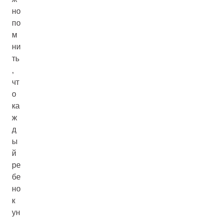
но
по
м
ни
ть
,
чт
о
ка
ж
д
ы
й
ре
бе
но
к
ун