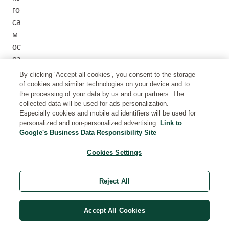
го
са
м
ос
оз
на
By clicking ‘Accept all cookies’, you consent to the storage
ни
of cookies and similar technologies on your device and to
the processing of your data by us and our partners. The
я.
collected data will be used for ads personalization.
Н
Especially cookies and mobile ad identifiers will be used for
е
personalized and non-personalized advertising.
Link to
ж
Google's Business Data Responsibility Site
но
Cookies Settings
е
пр
ик
Reject All
ос
но
Accept All Cookies
ве