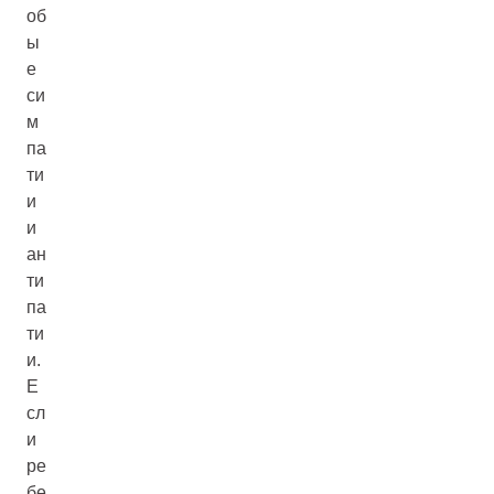
об
ы
е
си
м
па
ти
и
и
ан
ти
па
ти
и.
Е
сл
и
ре
бе