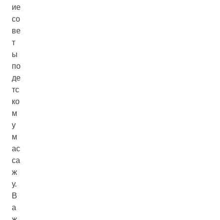
ие
со
ве
т
ы
по
де
тс
ко
м
у
м
ас
са
ж
у.
В
а
ж