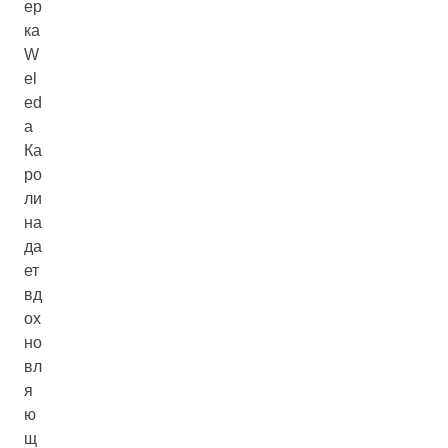
ер
ка
W
el
ed
a
Ка
ро
ли
на
да
ет
вд
ох
но
вл
я
ю
щ