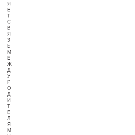
Я
Е
Т
С
В
Я
З
Ь
М
Е
Ж
Д
У
Р
О
Д
И
Т
Е
Л
Я
М