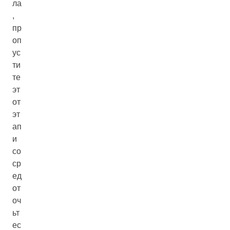
ла
,
пр
оп
ус
ти
те
эт
от
эт
ап
и
со
ср
ед
от
оч
ьт
ес