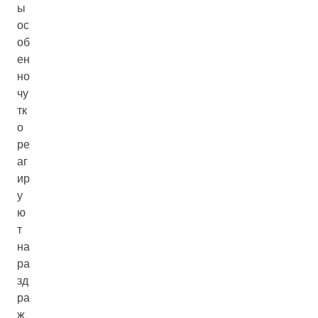
ы
ос
об
ен
но
чу
тк
о
ре
аг
ир
у
ю
т
на
ра
зд
ра
ж