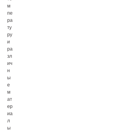
м
пе
ра
ту
ру
и
ра
зл
ич
н
ы
е
м
ат
ер
иа
л
ы