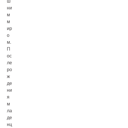
ш
ни
м
м
ир
о
м.
П
ос
ле
ро
ж
де
ни
я
м
ла
де
нц