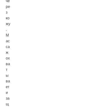
че
ре
з
ко
жу
.
М
ас
са
ж
ох
ва
т
ы
ва
ет
и
за
щ