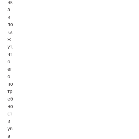
нк
а
и
по
ка
ж
ут,
чт
о
ег
о
по
тр
еб
но
ст
и
ув
а