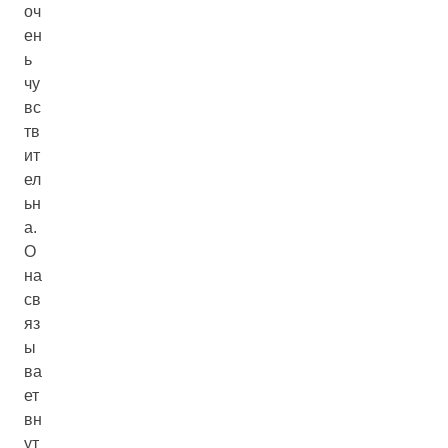
оч
ен
ь
чу
вс
тв
ит
ел
ьн
а.
О
на
св
яз
ы
ва
ет
вн
ут