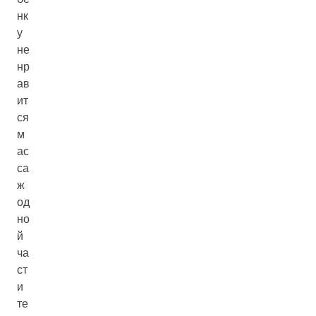
нк
у
не
нр
ав
ит
ся
м
ас
са
ж
од
но
й
ча
ст
и
те