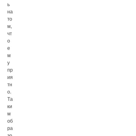
ь
на
то
м,
чт
о
е
м
у
пр
ия
тн
о.
Та
ки
м
об
ра
зо