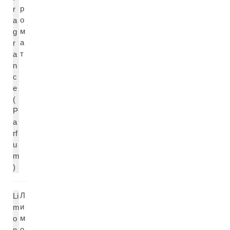
р
r
о
a
м
g
а
r
т
a
n
c
e
(
P
a
rf
u
m
)
Л
Li
и
m
м
o
о
n