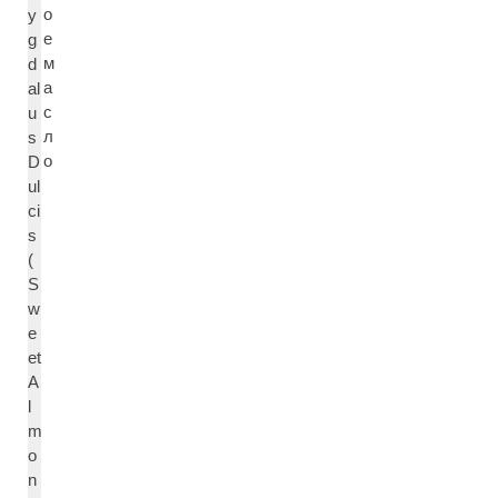
о
y
е
g
м
d
а
al
с
u
л
s
о
D
ul
ci
s
(
S
w
e
et
A
l
m
o
n