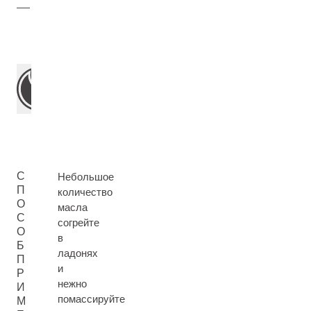
С
Небольшое
П
количество
О
масла
С
согрейте
О
в
Б
ладонях
П
и
Р
нежно
И
помассируйте
М