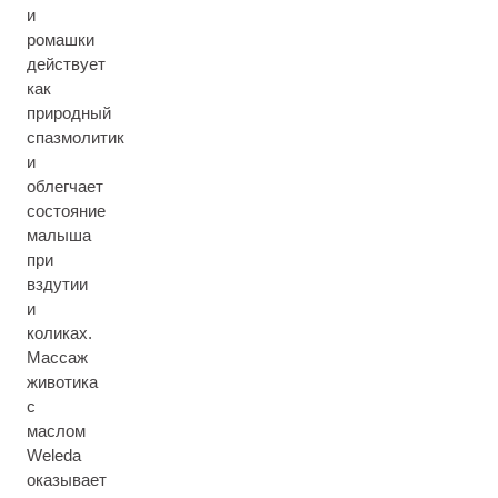
и
ромашки
действует
как
природный
спазмолитик
и
облегчает
состояние
малыша
при
вздутии
и
коликах.
Массаж
животика
с
маслом
Weleda
оказывает