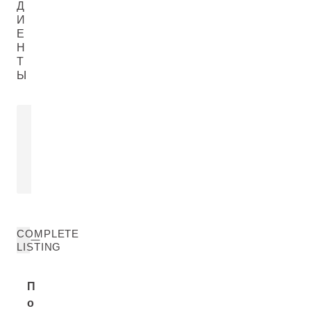
Д
И
Е
Н
Т
Ы
МИНДАЛЬНОЕ МАСЛО
Prunus Amygdalus Dulcis (Sweet
Almond) Oil
ПОДРОБНЕЕ
COMPLETE
LISTING
П
о