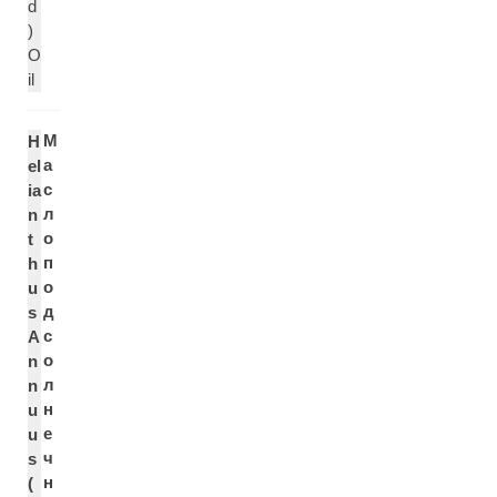
d
)
O
il
М
H
а
el
с
ia
л
n
о
t
п
h
о
u
д
s
с
A
о
n
л
n
н
u
е
u
ч
s
н
(