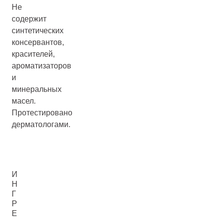
Не
содержит
синтетических
консервантов,
красителей,
ароматизаторов
и
минеральных
масел.
Протестировано
дерматологами.
И
Н
Г
Р
Е