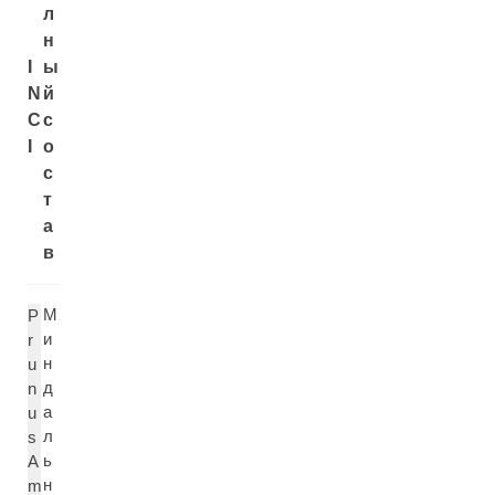
л
н
I
ы
N
й
C
с
I
о
с
т
а
в
М
P
и
r
н
u
д
n
а
u
л
s
ь
A
н
m