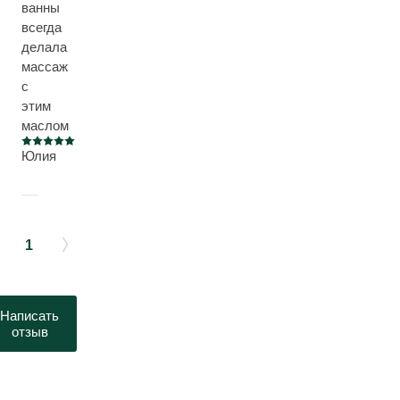
ванны
всегда
делала
массаж
с
этим
маслом
Current rating: 5 out of 5 stars
Юлия
1
Написать
отзыв