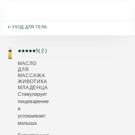
Перейти к основному содержанию
УХОД ДЛЯ ТЕЛА
5
( 2 )
Current rating: 5 out of 5 stars rated by 2 customers
МАСЛО
ДЛЯ
МАССАЖА
ЖИВОТИКА
МЛАДЕНЦА
Стимулирует
пищеварение
и
успокаивает
малыша