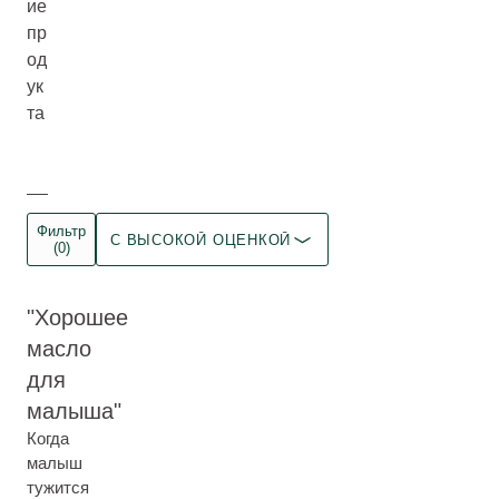
ие
пр
од
ук
та
Фильтр
С ВЫСОКОЙ ОЦЕНКОЙ
(0)
Хорошее
масло
для
малыша
Когда
малыш
тужится