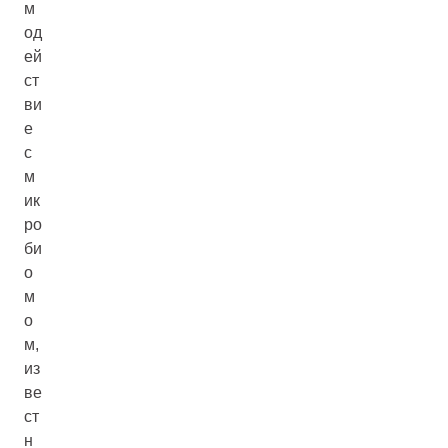
м
од
ей
ст
ви
е
с
м
ик
ро
би
о
м
о
м,
из
ве
ст
н