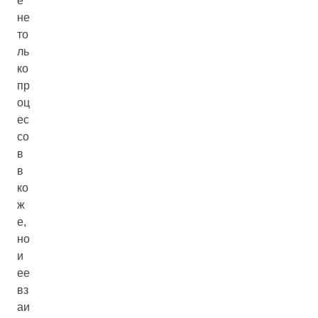
е
не
то
ль
ко
пр
оц
ес
со
в
в
ко
ж
е,
но
и
ее
вз
аи