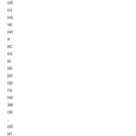
об
оз
на
че
ни
я
вс
ех
м
ик
ро
ор
га
ни
зм
ов
,
об
ит