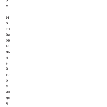
о
м
—
эт
о
со
би
ра
те
ль
н
ы
й
те
р
м
ин
дл
я