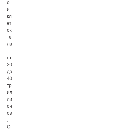
о
и
кл
ет
ок
те
ла
—
от
20
до
40
тр
ил
ли
он
ов
.
О