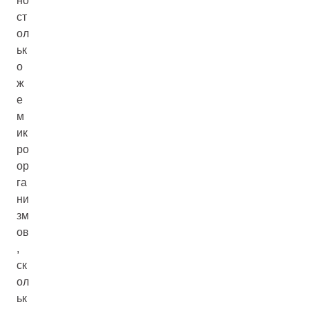
но
ст
ол
ьк
о
ж
е
м
ик
ро
ор
га
ни
зм
ов
,
ск
ол
ьк