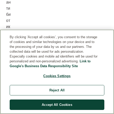
ан
ти
би
от
ик
ов
By clicking ‘Accept all cookies’, you consent to the storage
.
of cookies and similar technologies on your device and to
Э
the processing of your data by us and our partners. The
ти
collected data will be used for ads personalization.
Especially cookies and mobile ad identifiers will be used for
м
personalized and non-personalized advertising.
Link to
ик
Google's Business Data Responsibility Site
ро
ор
Cookies Settings
га
ни
Reject All
зм
ы
Accept All Cookies
ж
ив