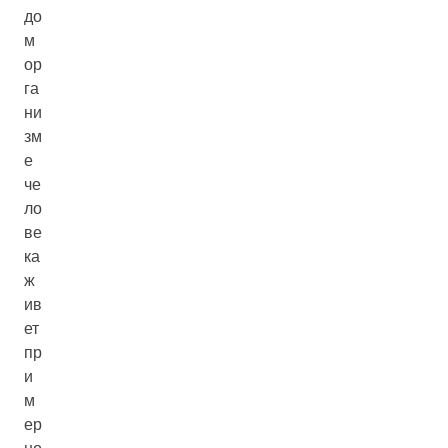
до
м
ор
га
ни
зм
е
че
ло
ве
ка
ж
ив
ет
пр
и
м
ер