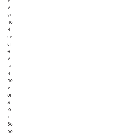
м
м
ун
но
й
си
ст
е
м
ы
и
по
м
ог
а
ю
т
бо
ро