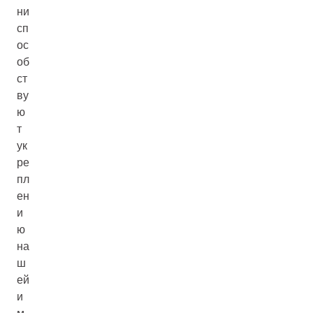
ни
сп
ос
об
ст
ву
ю
т
ук
ре
пл
ен
и
ю
на
ш
ей
и