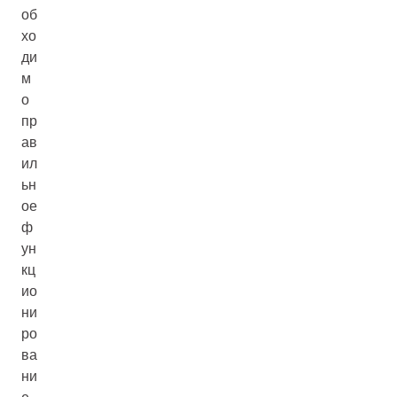
об
хо
ди
м
о
пр
ав
ил
ьн
ое
ф
ун
кц
ио
ни
ро
ва
ни