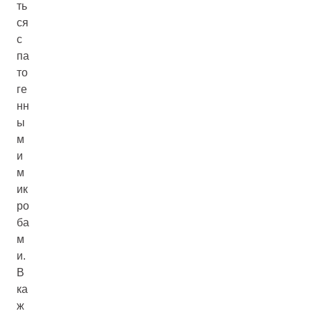
ть
ся
с
па
то
ге
нн
ы
м
и
м
ик
ро
ба
м
и.
В
ка
ж