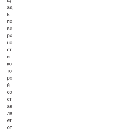
щ
ад
ь
по
ве
рх
но
ст
и
ко
то
ро
й
со
ст
ав
ля
ет
от