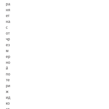
ра
ня
ет
на
с
от
чр
ез
м
ер
но
й
по
те
ри
ж
ид
ко