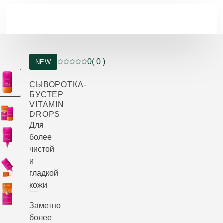
Перейти к основному содержанию
0
( 0 )
NEW
Current rating: 0 out of 5 stars rated by 0 custo
СЫВОРОТКА-
БУСТЕР
VITAMIN
DROPS
Для
более
чистой
и
гладкой
кожи
Заметно
более