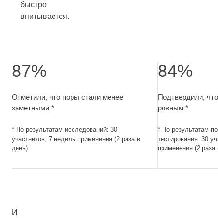
быстро
впитывается.
87%
84%
Отметили, что поры стали менее заметными. По результа
Подтвердили, чт
Отметили, что поры стали менее
Подтвердили, что
заметными *
ровным *
* По результатам исследований: 30
* По результатам п
участников, 7 недель применения (2 раза в
тестирования: 30 уч
день)
применения (2 раза 
И