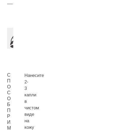
С
Нанесите
П
2-
О
3
С
капли
О
в
Б
чистом
П
виде
Р
на
И
кожу
М