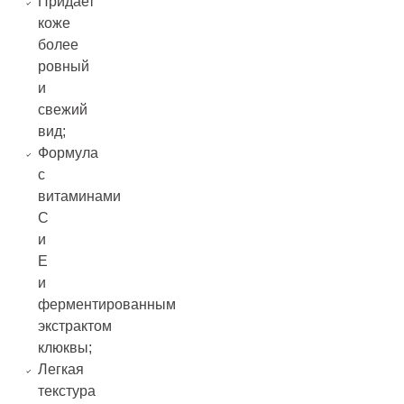
Придает
коже
более
ровный
и
свежий
вид;
Формула
с
витаминами
C
и
E
и
ферментированным
экстрактом
клюквы;
Легкая
текстура