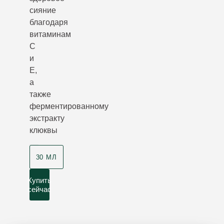
сияние
благодаря
витаминам
C
и
E,
а
также
ферментированному
экстракту
клюквы
30 МЛ
Купить
сейчас