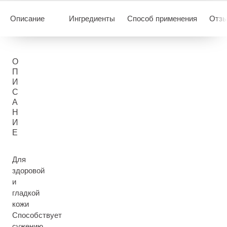
Описание
Ингредиенты
Способ применения
Отзы
О
П
И
С
А
Н
И
Е
Для
здоровой
и
гладкой
кожи
Способствует
сужению