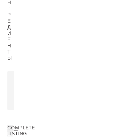
Н
Г
Р
Е
Д
И
Е
Н
Т
Ы
ФЕРМЕНТ ЛАКТОБАКТЕРИЙ
ЭКСТРАКТ
ГРАНАТА
Lactobacillus Ferment
Punica Granatu
ПОДРОБНЕЕ
ПОДРОБНЕЕ
COMPLETE
LISTING