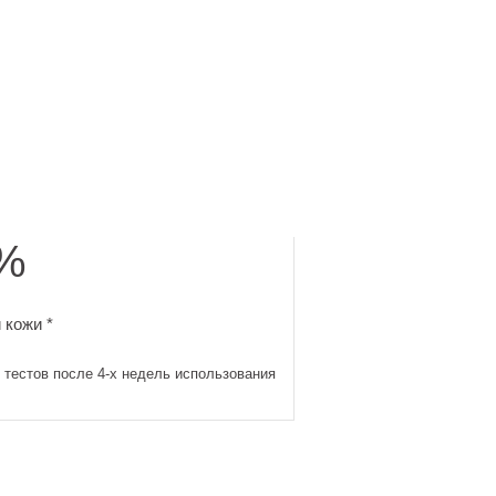
%
спользования
и кожи. Результаты тестов после 4-х недель использования
 кожи *
 тестов после 4-х недель использования