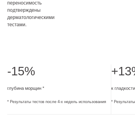
переносимость
подтверждены
дерматологическими
тестами.
-15%
+13
глубина морщин. Результаты тестов после 4-х недель и
к гладкост
глубина морщин *
к гладкости
* Результаты тестов после 4-х недель использования
* Результаты