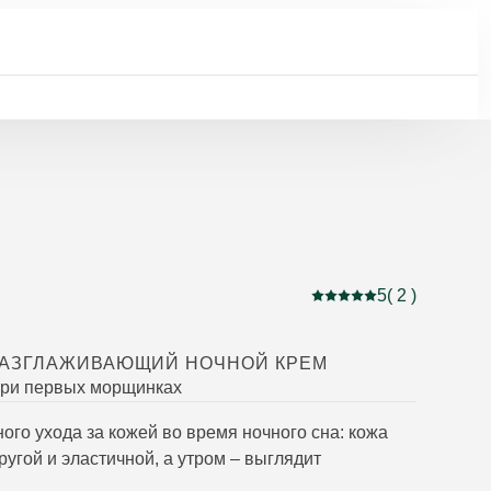
5
( 2 )
Current rating: 5 out of
РАЗГЛАЖИВАЮЩИЙ НОЧНОЙ КРЕМ
при первых морщинках
ого ухода за кожей во время ночного сна: кожа
ругой и эластичной, а утром – выглядит