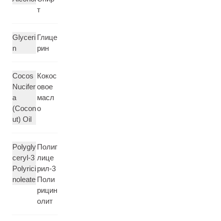
т
Glyceri
Глице
n
рин
Cocos
Кокос
Nucifer
овое
a
масл
(Cocon
о
ut) Oil
Polygly
Полиг
ceryl-3
лице
Polyrici
рил-3
noleate
Поли
рицин
олит