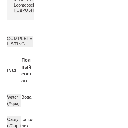
Leontopodium Alpinum Flower/Leaf/Stem Extract
ПОДРОБНЕЕ
COMPLETE
LISTING
Пол
ный
INCI
сост
ав
Water
Вода
(Aqua)
Capryli
Капри
c/Capri
лик