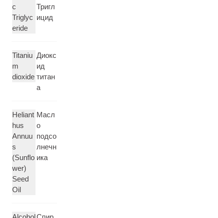
c
Тригл
Triglyc
ицид
eride
Titaniu
Диокс
m
ид
dioxide
титан
а
Heliant
Масл
hus
о
Annuu
подсо
s
лнечн
(Sunflo
ика
wer)
Seed
Oil
Alcohol
Спир