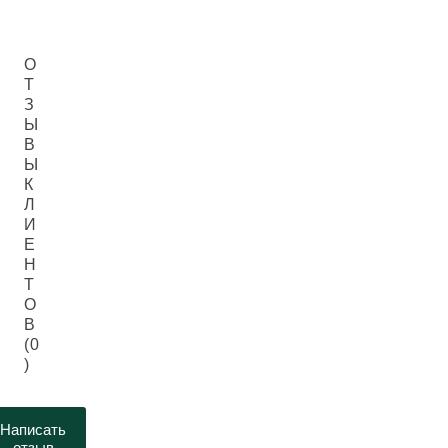
О
Т
З
Ы
В
Ы
К
Л
И
Е
Н
Т
О
В
(0
)
Написать
отзыв