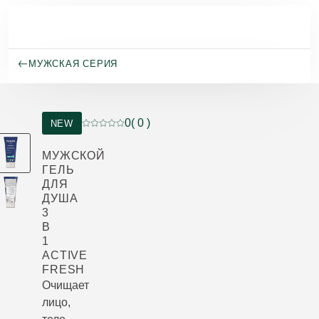
Перейти к основному содержанию
МУЖСКАЯ СЕРИЯ
0
( 0 )
NEW
Current rating: 0 out of 5 stars rated by 0 custo
МУЖСКОЙ
ГЕЛЬ
ДЛЯ
ДУША
3
В
1
ACTIVE
FRESH
Очищает
лицо,