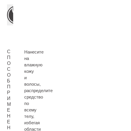
С
Нанесите
П
на
О
влажную
С
кожу
О
и
Б
волосы,
П
распределите
Р
средство
И
по
М
всему
Е
Н
телу,
Е
избегая
Н
области