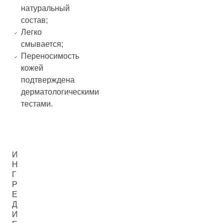
натуральный
состав;
Легко
смывается;
Переносимость
кожей
подтверждена
дерматологическими
тестами.
И
Н
Г
Р
Е
Д
И