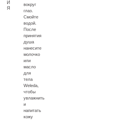
И
вокруг
Я
глаз.
Смойте
водой.
После
принятия
душа
нанесите
молочко
или
масло
для
тела
Weleda,
чтобы
увлажнить
и
напитать
кожу