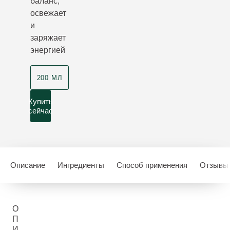
баланс,
освежает
и
заряжает
энергией
200 МЛ
Купить
сейчас
Описание
Ингредиенты
Способ применения
Отзывы 
О
П
И