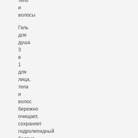
тело
и
волосы
Гель
для
душа
3
в
1
для
лица,
тела
и
волос
бережно
очищает,
сохраняет
гидролипидный