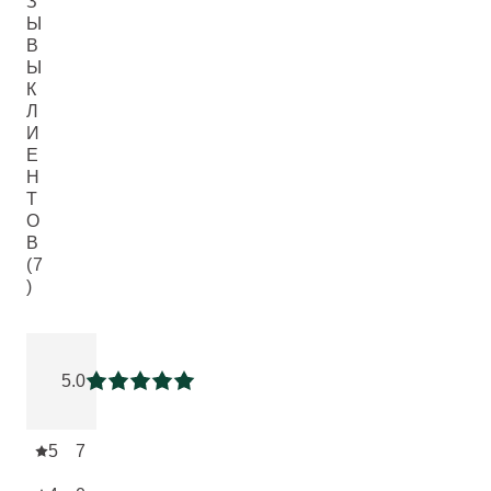
З
Ы
В
Ы
К
Л
И
Е
Н
Т
О
В
(7
)
Current rating: 5 out of 5 stars rated by 7 customers
5.0
Current rating: 5 out of 5 stars
5
7