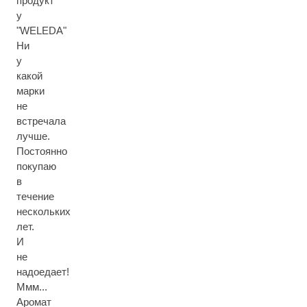
продукт
у
"WELEDA"
Ни
у
какой
марки
не
встречала
лучше.
Постоянно
покупаю
в
течение
нескольких
лет.
И
не
надоедает!
Ммм...
Аромат