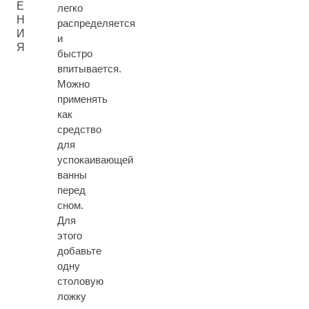
Е
легко
Н
распределяется
И
и
Я
быстро
впитывается.
Можно
применять
как
средство
для
успокаивающей
ванны
перед
сном.
Для
этого
добавьте
одну
столовую
ложку