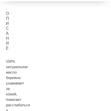
О
П
И
С
А
Н
И
Е
100%
натуральное
масло
бережно
ухаживает
за
кожей,
помогает
расслабиться
и