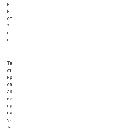
ы
й
от
з
ы
в
Те
ст
ир
ов
ан
ие
пр
од
ук
та