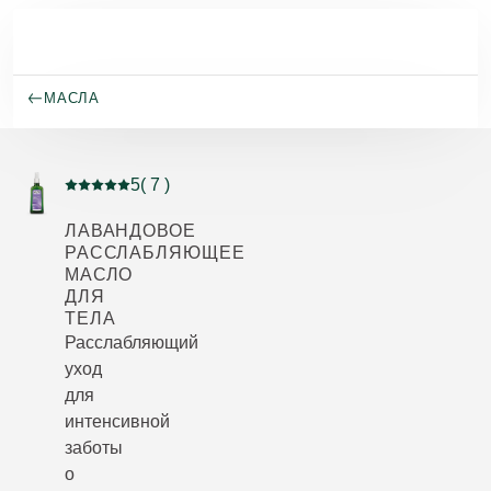
Перейти к основному содержанию
МАСЛА
5
( 7 )
Current rating: 5 out of 5 stars rated by 7 customers
ЛАВАНДОВОЕ
РАССЛАБЛЯЮЩЕЕ
МАСЛО
ДЛЯ
ТЕЛА
Расслабляющий
уход
для
интенсивной
заботы
о