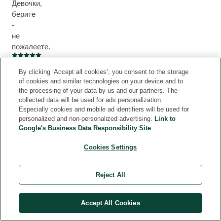
Девочки,
берите
-
не
пожалеете.
Current rating: 5 out of 5 stars
Мария
By clicking ‘Accept all cookies’, you consent to the storage
of cookies and similar technologies on your device and to
the processing of your data by us and our partners. The
collected data will be used for ads personalization.
Especially cookies and mobile ad identifiers will be used for
2
3
personalized and non-personalized advertising.
Link to
Google's Business Data Responsibility Site
Cookies Settings
Написать
отзыв
Reject All
Accept All Cookies