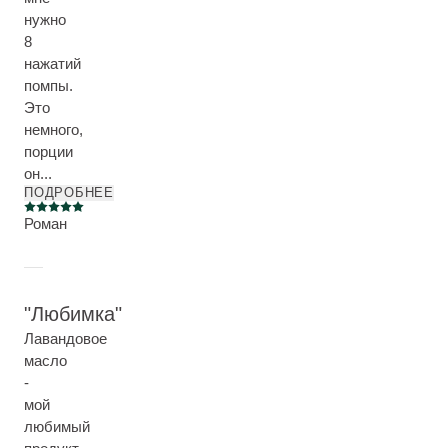
нужно
8
нажатий
помпы.
Это
немного,
порции
он...
ПОДРОБНЕЕ
Current rating: 5 out of 5 stars
Роман
Любимка
Лавандовое
масло
-
мой
любимый