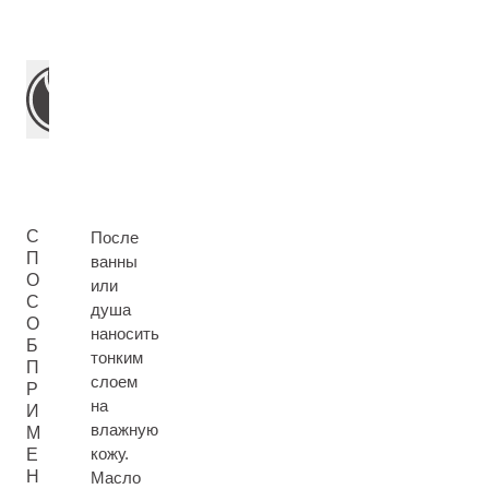
С
После
П
ванны
О
или
С
душа
О
наносить
Б
тонким
П
слоем
Р
на
И
влажную
М
кожу.
Е
Н
Масло