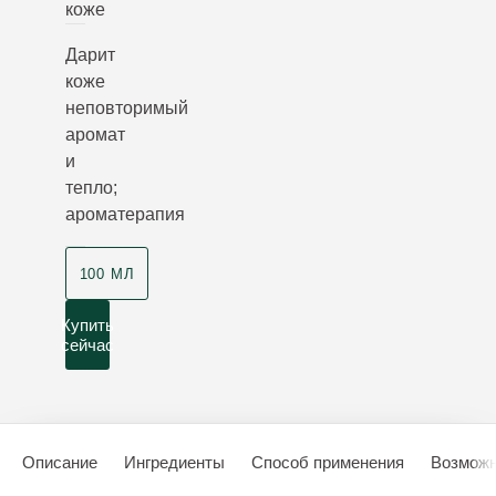
коже
Дарит
коже
неповторимый
аромат
и
тепло;
ароматерапия
100 МЛ
Купить
сейчас
Описание
Ингредиенты
Способ применения
Возможн