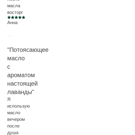
масла
восторг
Current rating: 5 out of 5 stars
Анна
Потоясающее
масло
с
ароматом
настоящей
лаванды
Я
использую
масло
вечером
после
душа