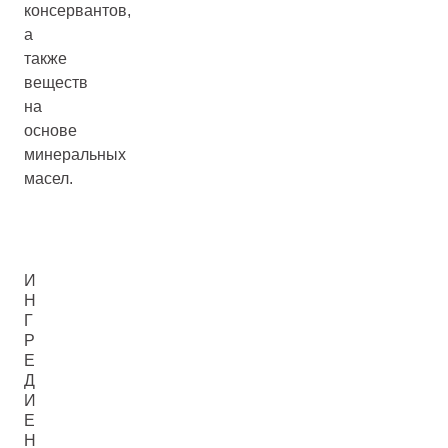
консервантов,
а
также
веществ
на
основе
минеральных
масел.
И
Н
Г
Р
Е
Д
И
Е
Н