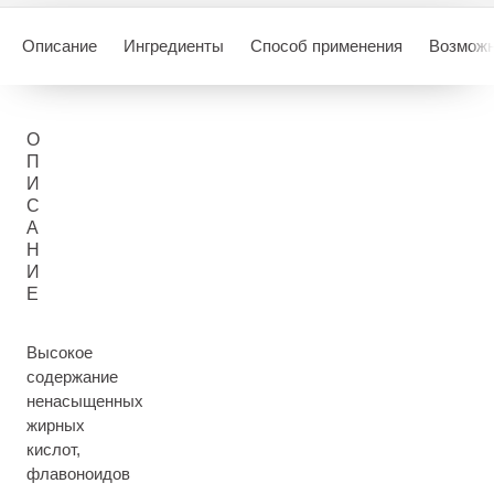
Описание
Ингредиенты
Способ применения
Возможн
О
П
И
С
А
Н
И
Е
Высокое
содержание
ненасыщенных
жирных
кислот,
флавоноидов