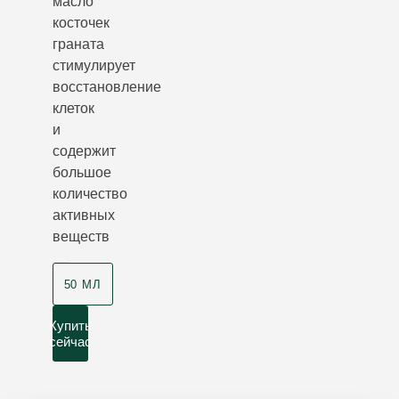
масло
косточек
граната
стимулирует
восстановление
клеток
и
содержит
большое
количество
активных
веществ
50 МЛ
Купить
сейчас