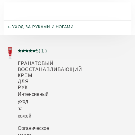
Перейти к основному содержанию
УХОД ЗА РУКАМИ И НОГАМИ
5
( 1 )
Current rating: 5 out of 5 stars rated by 1 customers
ГРАНАТОВЫЙ
ВОССТАНАВЛИВАЮЩИЙ
КРЕМ
ДЛЯ
РУК
Интенсивный
уход
за
кожей
Органическое