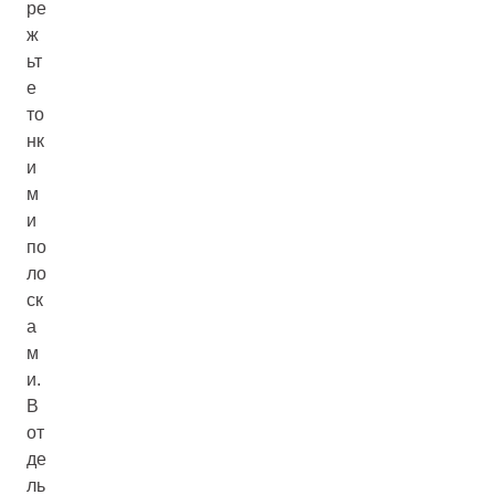
ре
ж
ьт
е
то
нк
и
м
и
по
ло
ск
а
м
и.
В
от
де
ль