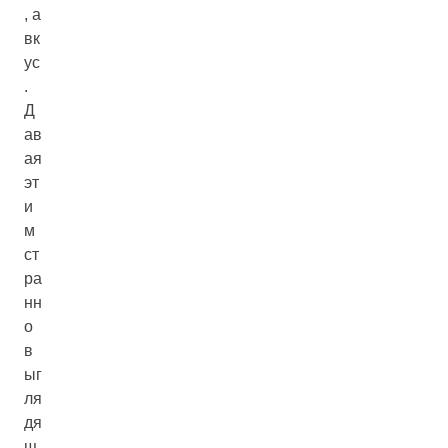
, а
вк
ус
.
Д
ав
ая
эт
и
м
ст
ра
нн
о
в
ыг
ля
дя
щ