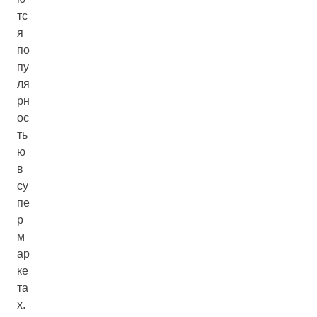
тс
я
по
пу
ля
рн
ос
ть
ю
в
су
пе
р
м
ар
ке
та
х.