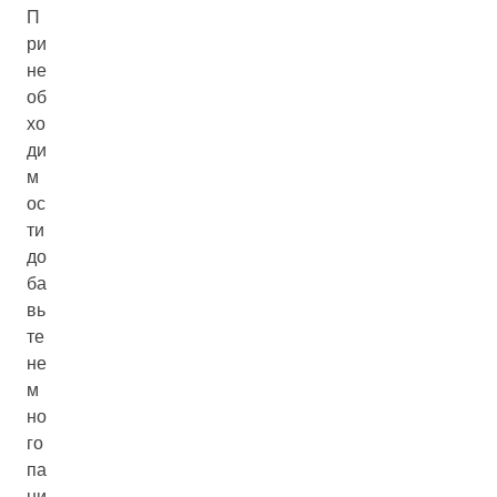
П
ри
не
об
хо
ди
м
ос
ти
до
ба
вь
те
не
м
но
го
па
ни