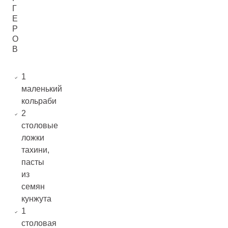
Г
Е
Р
О
В
1
маленький
кольраби
2
столовые
ложки
тахини,
пасты
из
семян
кунжута
1
столовая