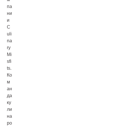
па
ни
и
C
uli
na
ry
Mi
sfi
ts.
Ко
м
ан
да
ку
ли
на
ро