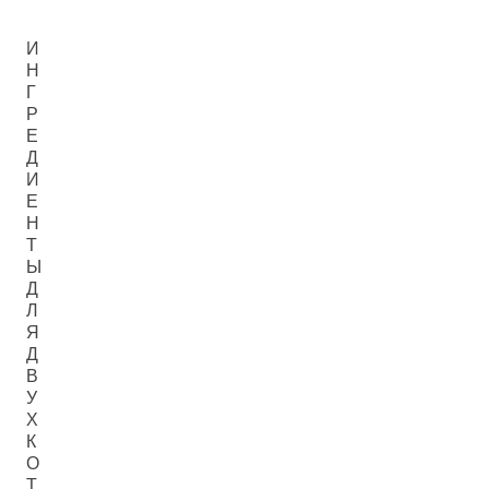
И
Н
Г
Р
Е
Д
И
Е
Н
Т
Ы
Д
Л
Я
Д
В
У
Х
К
О
Т