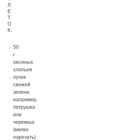
Л
Е
Т
О
К:
50
г
овсяных
хлопьев
пучок
свежей
зелени,
например,
петрушка
или
черемша
(мелко
нарезать)