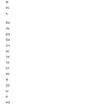
м
ес
ь.
Ко
ль
ра
би
оч
ис
ти
те
от
ко
ж
ур
ы
и
на