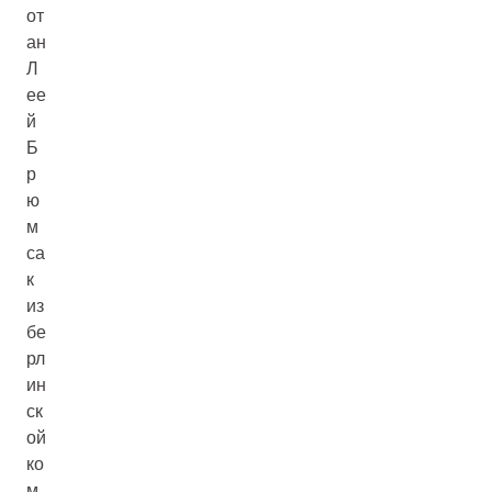
от
ан
Л
ее
й
Б
р
ю
м
са
к
из
бе
рл
ин
ск
ой
ко
м