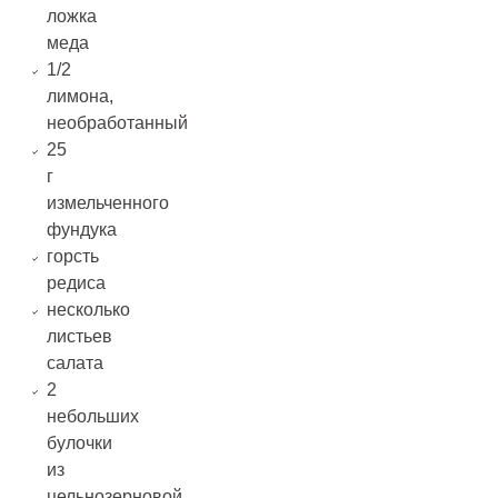
ложка
меда
1/2
лимона,
необработанный
25
г
измельченного
фундука
горсть
редиса
несколько
листьев
салата
2
небольших
булочки
из
цельнозерновой