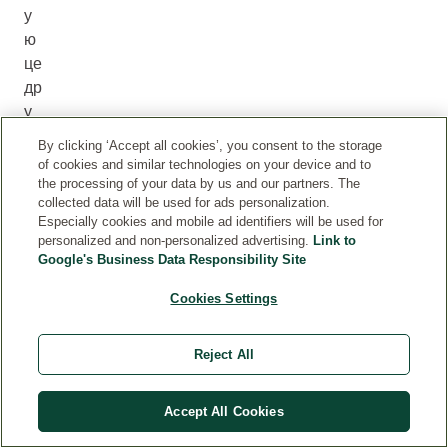
у
ю
це
др
у
ли
By clicking ‘Accept all cookies’, you consent to the storage
м
of cookies and similar technologies on your device and to
он
the processing of your data by us and our partners. The
collected data will be used for ads personalization.
а.
Especially cookies and mobile ad identifiers will be used for
С
personalized and non-personalized advertising.
Link to
м
Google's Business Data Responsibility Site
е
Cookies Settings
ш
ай
те
Reject All
эт
от
Accept All Cookies
м
ар