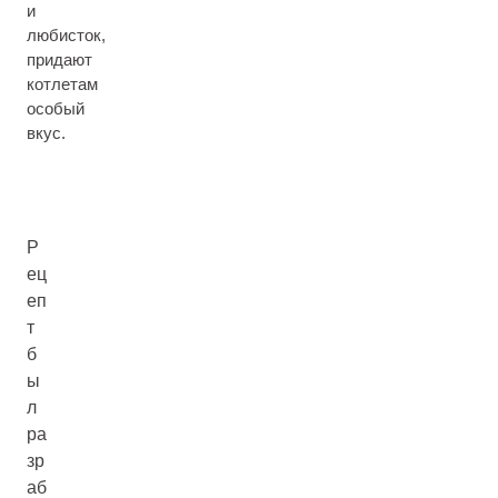
и
любисток,
придают
котлетам
особый
вкус.
Р
ец
еп
т
б
ы
л
ра
зр
аб