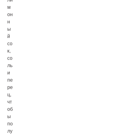
м
он
н
ы
й
со
к,
со
ль
и
пе
ре
ц,
чт
об
ы
по
лу