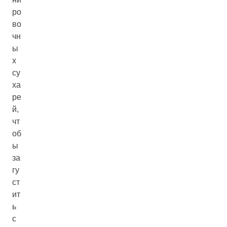
ро
во
чн
ы
х
су
ха
ре
й,
чт
об
ы
за
гу
ст
ит
ь
с