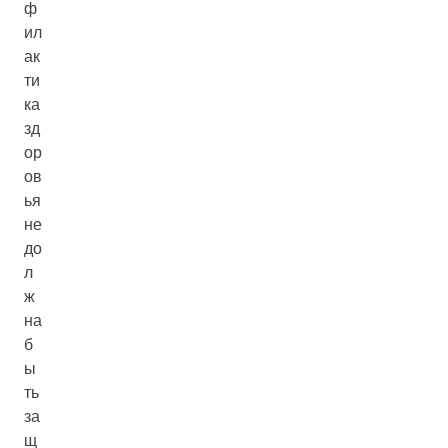
ф
ил
ак
ти
ка
зд
ор
ов
ья
не
до
л
ж
на
б
ы
ть
за
щ