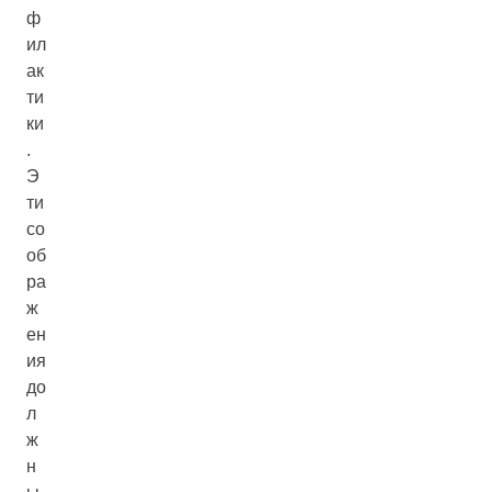
ф
ил
ак
ти
ки
.
Э
ти
со
об
ра
ж
ен
ия
до
л
ж
н