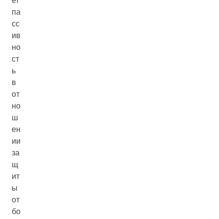
ет
па
сс
ив
но
ст
ь
в
от
но
ш
ен
ии
за
щ
ит
ы
от
бо