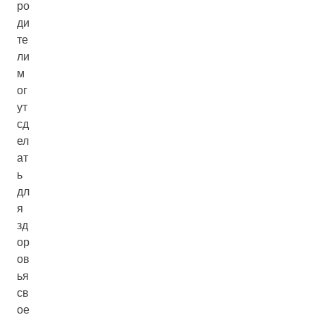
ро
ди
те
ли
м
ог
ут
сд
ел
ат
ь
дл
я
зд
ор
ов
ья
св
ое