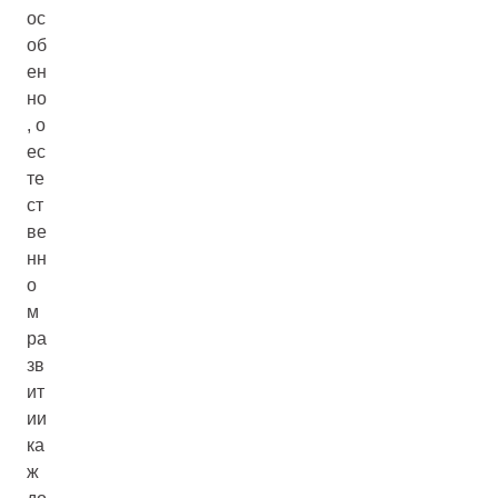
ос
об
ен
но
, о
ес
те
ст
ве
нн
о
м
ра
зв
ит
ии
ка
ж