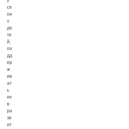
у
св
ои
х
де
те
й,
по
дд
ер
ж
ив
ат
ь
их
в
ра
зв
ит