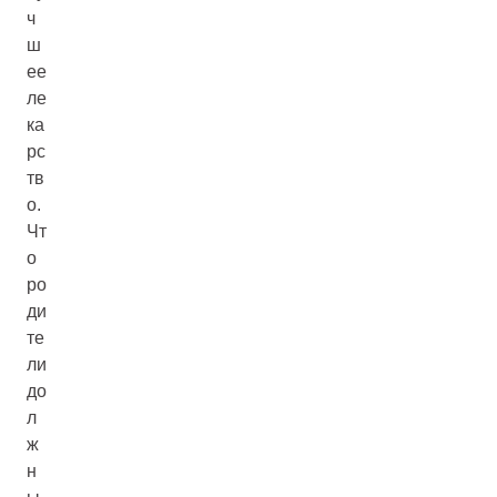
ч
ш
ее
ле
ка
рс
тв
о.
Чт
о
ро
ди
те
ли
до
л
ж
н