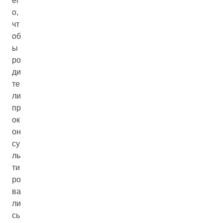
ег
о,
чт
об
ы
ро
ди
те
ли
пр
ок
он
су
ль
ти
ро
ва
ли
сь