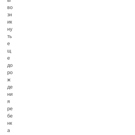
ы
во
зн
ик
ну
ть
е
щ
е
до
ро
ж
де
ни
я
ре
бе
нк
а