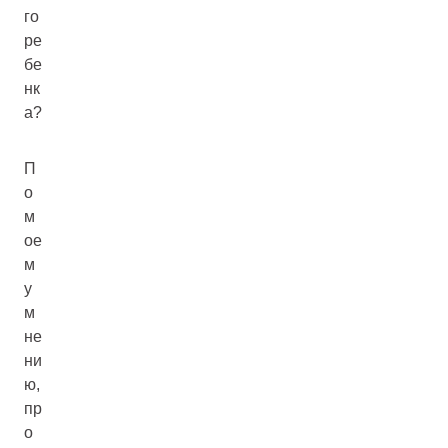
го
ре
бе
нк
а?
П
о
м
ое
м
у
м
не
ни
ю,
пр
о