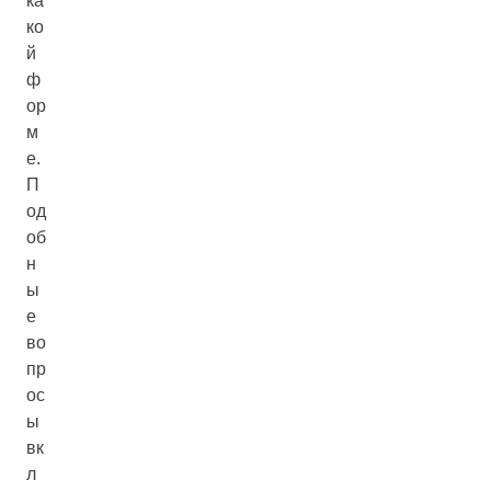
ка
ко
й
ф
ор
м
е.
П
од
об
н
ы
е
во
пр
ос
ы
вк
л