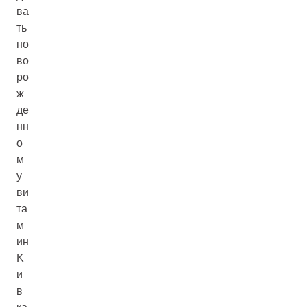
ва
ть
но
во
ро
ж
де
нн
о
м
у
ви
та
м
ин
K
и
в