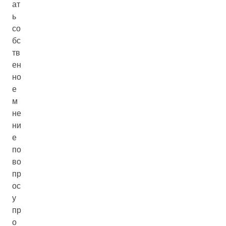
ат
ь
со
бс
тв
ен
но
е
м
не
ни
е
по
во
пр
ос
у
пр
о