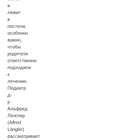
и
лежит
в
постели,
особенно
важно,
чтобы
родители
ответственно
подходили
к
лечению.
Педиатр
д-
р
Альфред
Ленглер
(Alfred
Längler)
рассматривает