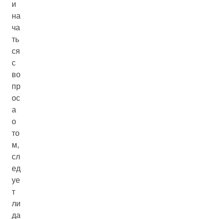
и
на
ча
ть
ся
с
во
пр
ос
а
о
то
м,
сл
ед
уе
т
ли
да