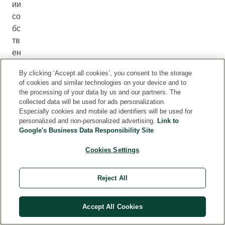
ии
со
бс
тв
ен
но
By clicking ‘Accept all cookies’, you consent to the storage
й
of cookies and similar technologies on your device and to
ес
the processing of your data by us and our partners. The
те
collected data will be used for ads personalization.
Especially cookies and mobile ad identifiers will be used for
ст
personalized and non-personalized advertising.
Link to
ве
Google's Business Data Responsibility Site
нн
ой
Cookies Settings
за
щ
Reject All
ит
ы.
Accept All Cookies
О
сн