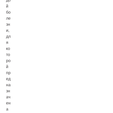
до
й
бо
ле
зн
и,
дл
я
ко
то
ро
й
пр
ед
на
зн
ач
ен
а