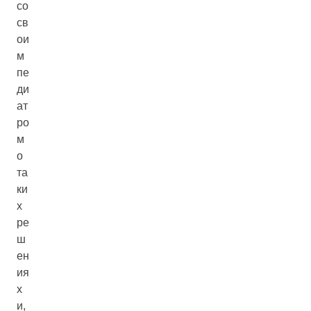
со
св
ои
м
пе
ди
ат
ро
м
о
та
ки
х
ре
ш
ен
ия
х
и,