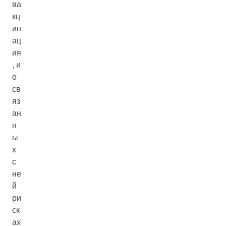
ва
кц
ин
ац
ия
, и
о
св
яз
ан
н
ы
х
с
не
й
ри
ск
ах