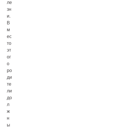
ле
зн
и.
В
м
ес
то
эт
ог
о
ро
ди
те
ли
до
л
ж
н
ы