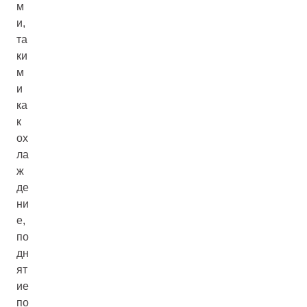
м
и,
та
ки
м
и
ка
к
ох
ла
ж
де
ни
е,
по
дн
ят
ие
по