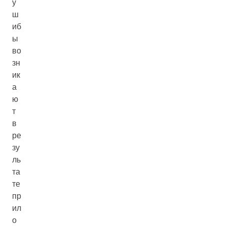
у
ш
иб
ы
во
зн
ик
а
ю
т
в
ре
зу
ль
та
те
пр
ил
о