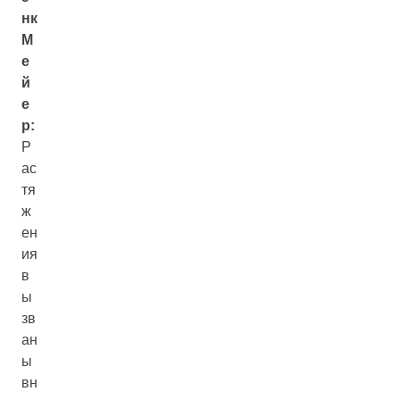
нк
М
е
й
е
р:
Р
ас
тя
ж
ен
ия
в
ы
зв
ан
ы
вн