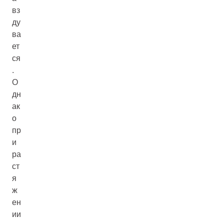
вз
ду
ва
ет
ся
.
О
дн
ак
о
пр
и
ра
ст
я
ж
ен
ии