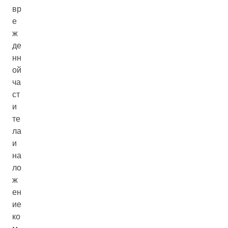
вр
е
ж
де
нн
ой
ча
ст
и
те
ла
и
на
ло
ж
ен
ие
ко