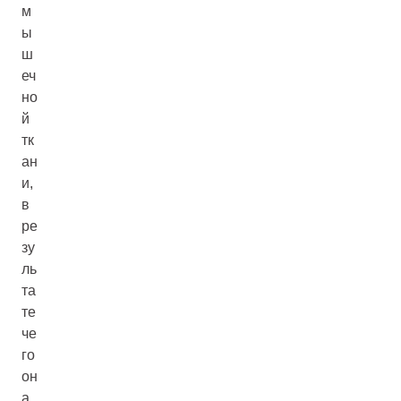
м
ы
ш
еч
но
й
тк
ан
и,
в
ре
зу
ль
та
те
че
го
он
а