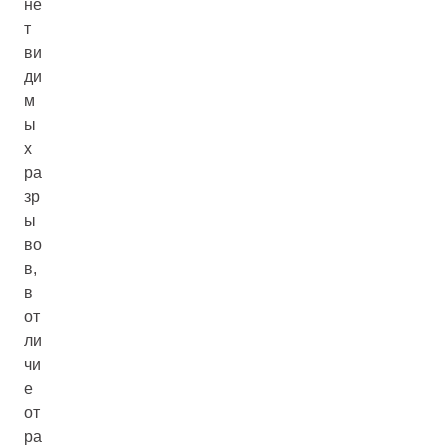
не
т
ви
ди
м
ы
х
ра
зр
ы
во
в,
в
от
ли
чи
е
от
ра