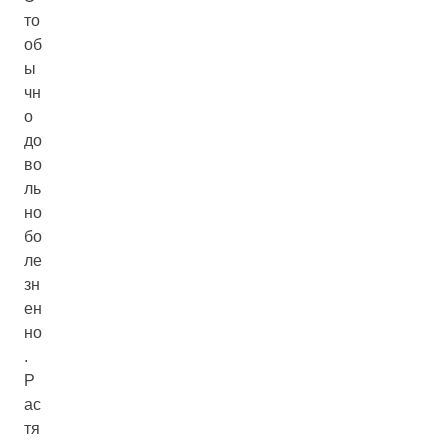
то
об
ы
чн
о
до
во
ль
но
бо
ле
зн
ен
но
.
Р
ас
тя