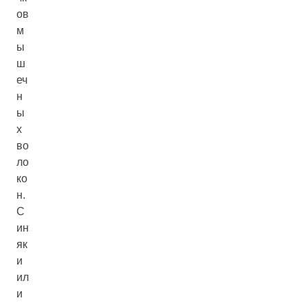
ов
м
ы
ш
еч
н
ы
х
во
ло
ко
н.
С
ин
як
и
ил
и