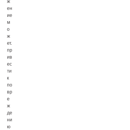
ж
ен
ие
м
о
ж
ет.
пр
ив
ес
ти
к
по
вр
е
ж
де
ни
ю