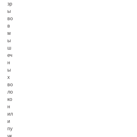
зр
ы
во
в
м
ы
ш
еч
н
ы
х
во
ло
ко
н
ил
и
пу
чк