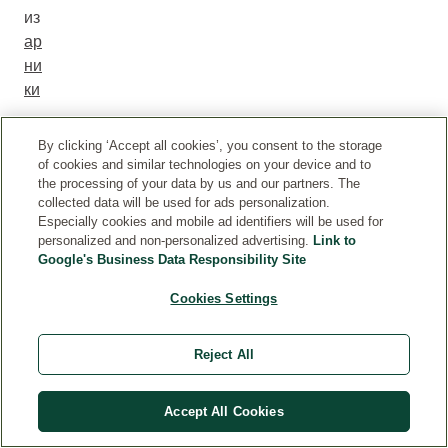
из
ар
ни
ки
.
Е
By clicking ‘Accept all cookies’, you consent to the storage
сл
of cookies and similar technologies on your device and to
the processing of your data by us and our partners. The
и
collected data will be used for ads personalization.
бо
Especially cookies and mobile ad identifiers will be used for
ль
personalized and non-personalized advertising.
Link to
не
Google's Business Data Responsibility Site
от
Cookies Settings
ст
уп
ае
Reject All
т
в
Accept All Cookies
те