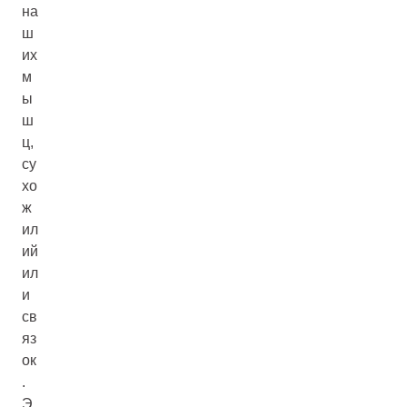
на
ш
их
м
ы
ш
ц,
су
хо
ж
ил
ий
ил
и
св
яз
ок
.
Э