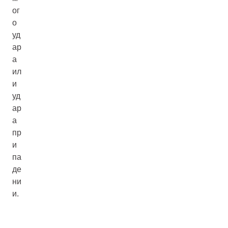
ог
о
уд
ар
а
ил
и
уд
ар
а
пр
и
па
де
ни
и.