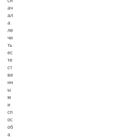
сн
ач
ал
а
ле
чи
ть
ес
те
ст
ве
нн
ы
м
и
сп
ос
об
а