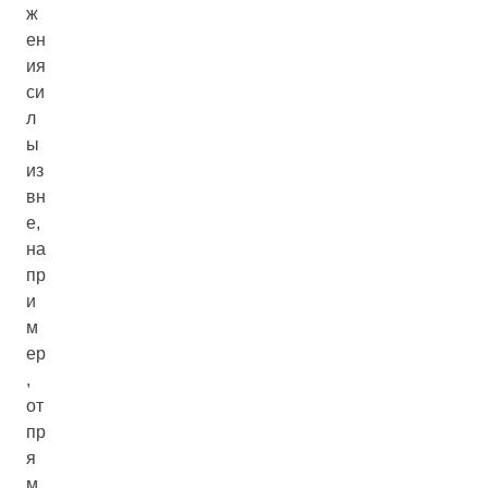
ж
ен
ия
си
л
ы
из
вн
е,
на
пр
и
м
ер
,
от
пр
я
м